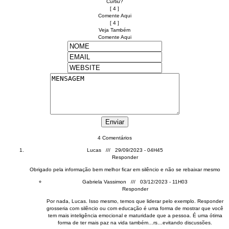
Curtiu?
[ 4 ]
Comente Aqui
[ 4 ]
Veja Também
Comente Aqui
4 Comentários
Lucas
/// 29/09/2023 - 04H45
Responder
Obrigado pela informação bem melhor ficar em silêncio e não se rebaixar mesmo
Gabriela Vassimon
/// 03/12/2023 - 11H03
Responder
Por nada, Lucas. Isso mesmo, temos que liderar pelo exemplo. Responder
grosseria com silêncio ou com educação é uma forma de mostrar que você
tem mais inteligência emocional e maturidade que a pessoa. É uma ótima
forma de ter mais paz na vida também…rs…evitando discussões.