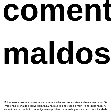
coment
maldo
Muitas vezes fazemos comentários ou temos atitudes que expõem e chateiam o outro. Se
você não tiver algo positivo para falar, na maioria das vezes é melhor não dizer nada. A
exceção é com um irmão ou amiga muito próxima, ou aquela pessoa que vc tem liberdade