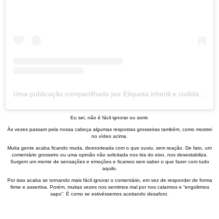
Uma publicação compartilhada por Etiqueta infantil e civilidade (@gabrielavassimon)
Eu sei, não é fácil ignorar ou sorrir.
Às vezes passam pela nossa cabeça algumas respostas grosseiras também, como mostrei
no vídeo acima.
Muita gente acaba ficando muda, desnorteada com o que ouviu, sem reação. De fato, um
comentário grosseiro ou uma opinião não solicitada nos tira do eixo, nos desestabiliza.
Surgem um monte de sensações e emoções e ficamos sem saber o que fazer com tudo
aquilo.
Por isso acaba se tornando mais fácil ignorar o comentário, em vez de responder de forma
firme e assertiva. Porém, muitas vezes nos sentimos mal por nos calarmos e “engolirmos
sapo”. É como se estivéssemos aceitando desaforo.