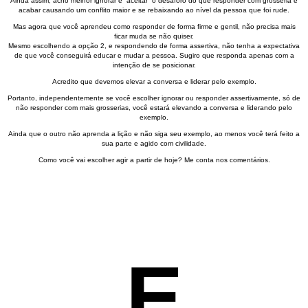
Ainda assim, acho melhor ignorar e “aceitar” o desaforo do que responder com grosseria e
acabar causando um conflito maior e se rebaixando ao nível da pessoa que foi rude.
Mas agora que você aprendeu como responder de forma firme e gentil, não precisa mais
ficar muda se não quiser.
Mesmo escolhendo a opção 2, e respondendo de forma assertiva, não tenha a expectativa
de que você conseguirá educar e mudar a pessoa. Sugiro que responda apenas com a
intenção de se posicionar.
Acredito que devemos elevar a conversa e liderar pelo exemplo.
Portanto, independentemente se você escolher ignorar ou responder assertivamente, só de
não responder com mais grosserias, você estará elevando a conversa e liderando pelo
exemplo.
Ainda que o outro não aprenda a lição e não siga seu exemplo, ao menos você terá feito a
sua parte e agido com civilidade.
Como você vai escolher agir a partir de hoje? Me conta nos comentários.
E