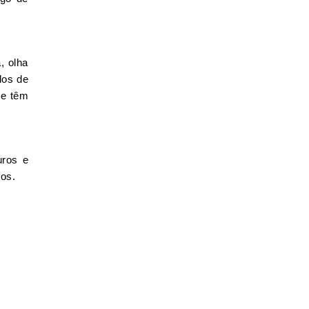
, olha
dos de
 e têm
uros e
tos.