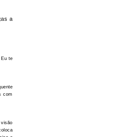
ças a
 Eu te
quente
as com
 visão
coloca