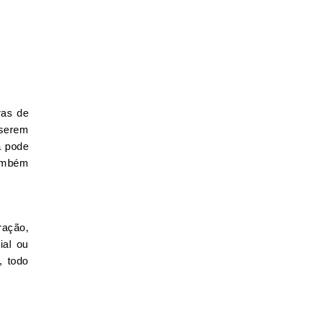
ras de
 serem
a pode
também
ração,
ial ou
, todo