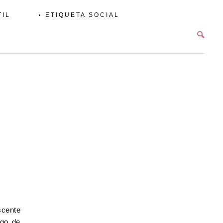
TIL
ETIQUETA SOCIAL
scente
igo de