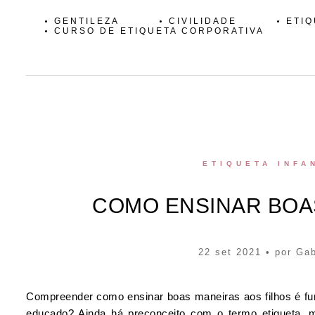
GENTILEZA
CIVILIDADE
ETIQ
CURSO DE ETIQUETA CORPORATIVA
ETIQUETA INFA
COMO ENSINAR BOA
22 set 2021 • por
Gab
Compreender como ensinar boas maneiras aos filhos é f
educado? Ainda há preconceito com o termo etiqueta, 