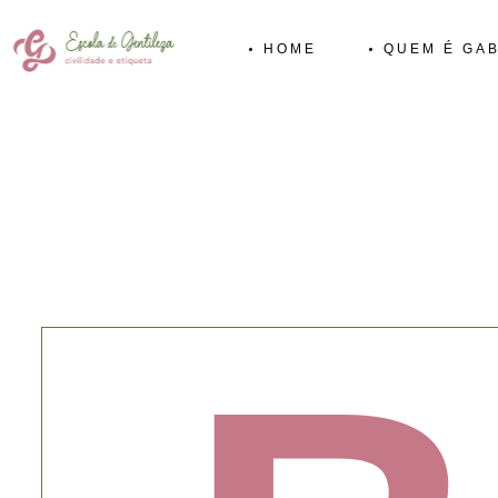
HOME
QUEM É GAB