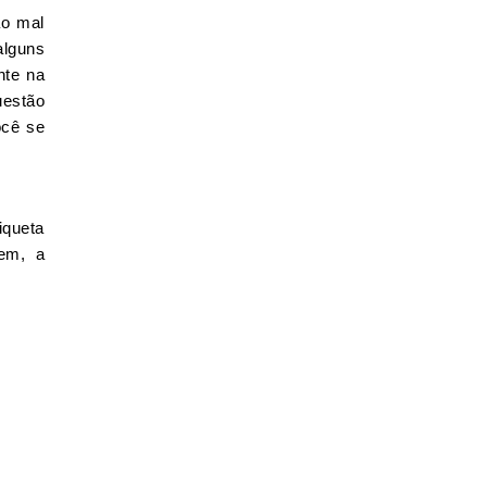
ão mal
alguns
nte na
uestão
ocê se
iqueta
vem, a