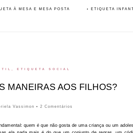
UETA À MESA E MESA POSTA
ETIQUETA INFAN
NTIL
,
ETIQUETA SOCIAL
S MANEIRAS AOS FILHOS?
riela Vassimon
• 2 Comentários
undamental: quem é que não gosta de uma criança ou um adole
mas ela nada mais é do que um conjunto de regras, um cód