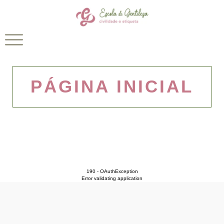
PÁGINA INICIAL
190 - OAuthException
Error validating application